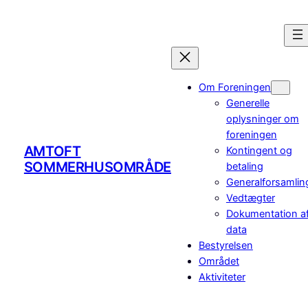
Spring
til
indhold
Om Foreningen
Generelle
oplysninger om
foreningen
AMTOFT
Kontingent og
SOMMERHUSOMRÅDE
betaling
Generalforsamlin
Vedtægter
Dokumentation a
data
Bestyrelsen
Området
Aktiviteter